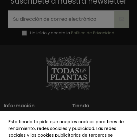
Suscríbete a nuestra newsletter
He leído y acepto la
Política de Privacidad.
Información
Tienda
Los más vendidos
Mi cuenta
Esta tienda te pide que aceptes cookies para fines de
Sobre nosotros
Contacto
rendimiento, redes sociales y publicidad. Las redes
sociales y las cookies publicitarias de terceros se
Pon tu planta guapa
Envíos y Devoluciones