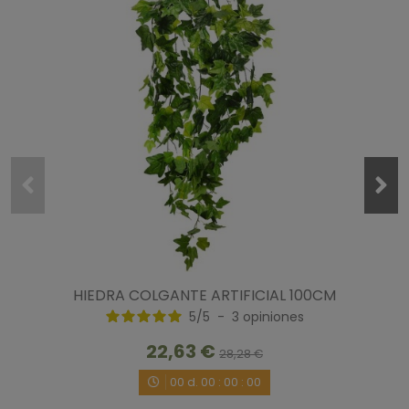
HIEDRA COLGANTE ARTIFICIAL 100CM
5
/
5
-
3
opiniones
22,63 €
28,28 €
00
d.
00
:
00
:
00