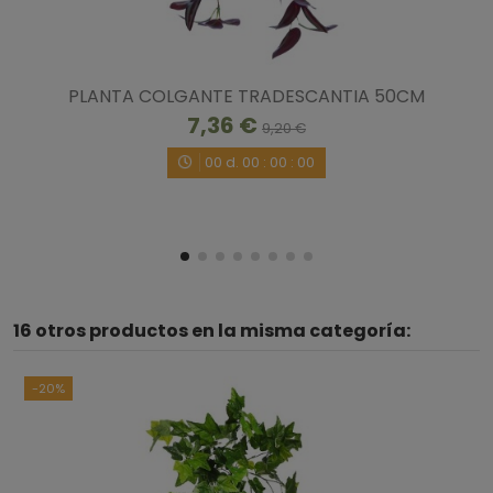
Muy bien
Opinión del
7/7/2026
, tras una experiencia del
22/6/2026
por
John
S.
Útil
(0)
Informe
PLANTA COLGANTE TRADESCANTIA 50CM
7,36 €
9,20 €
1
00
d.
00
:
00
:
00
16 otros productos en la misma categoría:
-20%