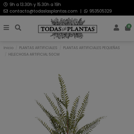
9h a 13.30h y 15.30h a 19h
contacto@todaslasplantas.com
|
953505329
0
Inicio
PLANTAS ARTIFICIALES
PLANTAS ARTIFICIALES PEQUEÑAS
HELECHOSA ARTIFICIAL 50CM