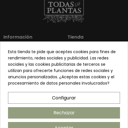
Información
Tienda
Los más vendidos
Mi cuenta
Esta tienda te pide que aceptes cookies para fines de
Sobre nosotros
Contacto
rendimiento, redes sociales y publicidad. Las redes
sociales y las cookies publicitarias de terceros se
Pon tu planta guapa
Envíos y Devoluciones
utilizan para ofrecerte funciones de redes sociales y
Preguntas frecuentes
Venta a profesionales
anuncios personalizados. ¿Aceptas estas cookies y el
procesamiento de datos personales involucrados?
Legal
Síguenos
Configurar
Política de privacidad
Términos y condiciones
Rechazar
Política de cookies
Aceptar