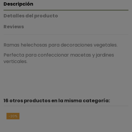
Descripción
Detalles del producto
Reviews
Ramas helechosas para decoraciones vegetales.
Perfecta para confeccionar macetas y jardines
verticales.
5
/
5
16 otros productos en la misma categoría:
Basado en
3
opiniones
sometidas a control
Ver todas las reseñas de este sitio
-20%
5
estrellas
3
4
estrellas
0