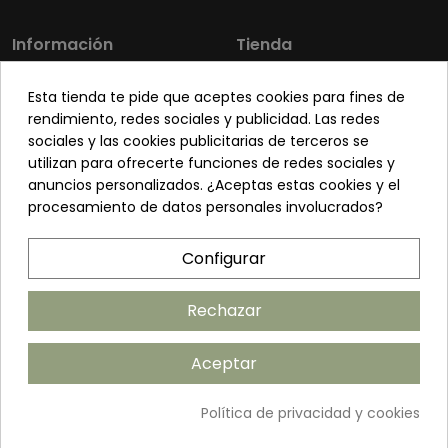
Información
Tienda
Los más vendidos
Mi cuenta
Esta tienda te pide que aceptes cookies para fines de
Sobre nosotros
Contacto
rendimiento, redes sociales y publicidad. Las redes
sociales y las cookies publicitarias de terceros se
Pon tu planta guapa
Envíos y Devoluciones
utilizan para ofrecerte funciones de redes sociales y
Preguntas frecuentes
Venta a profesionales
anuncios personalizados. ¿Aceptas estas cookies y el
procesamiento de datos personales involucrados?
Legal
Síguenos
Configurar
Política de privacidad
Términos y condiciones
Rechazar
Política de cookies
Aceptar
Añadir al carrito
Política de privacidad y cookies
©2026 ANDUDECOR S.L. | Desarrollado por
Amarillo Limón