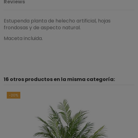
Reviews
Estupenda planta de helecho artificial, hojas
frondosas y de aspecto natural.
Maceta incluida.
5
/
5
16 otros productos en la misma categoría:
Basado en
1
opiniones
sometidas a control
Ver todas las reseñas de este sitio
-20%
5
estrellas
1
4
estrellas
0
3
estrellas
0
2
estrellas
0
1
estrella
0