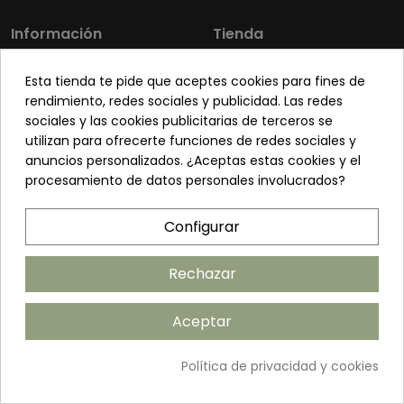
Información
Tienda
Los más vendidos
Mi cuenta
Esta tienda te pide que aceptes cookies para fines de
Sobre nosotros
Contacto
rendimiento, redes sociales y publicidad. Las redes
sociales y las cookies publicitarias de terceros se
Pon tu planta guapa
Envíos y Devoluciones
utilizan para ofrecerte funciones de redes sociales y
Preguntas frecuentes
Venta a profesionales
anuncios personalizados. ¿Aceptas estas cookies y el
procesamiento de datos personales involucrados?
Legal
Síguenos
Configurar
Política de privacidad
Términos y condiciones
Rechazar
Política de cookies
Aceptar
Añadir al carrito
Política de privacidad y cookies
©2026 ANDUDECOR S.L. | Desarrollado por
Amarillo Limón