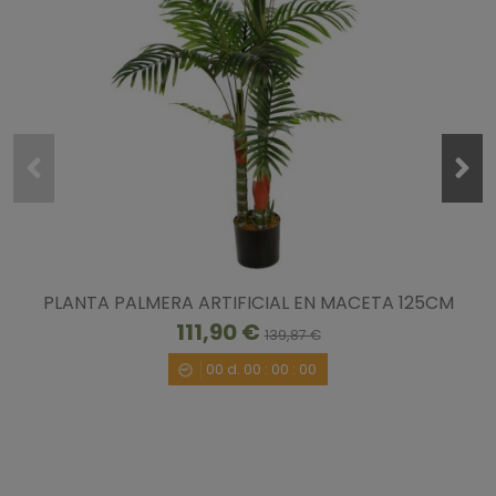
PLANTA PALMERA ARTIFICIAL EN MACETA 125CM
111,90 €
139,87 €
00
d.
00
:
00
:
00