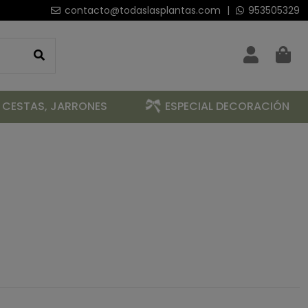
contacto@todaslasplantas.com
|
953505329
 CESTAS, JARRONES
ESPECIAL DECORACIÓN