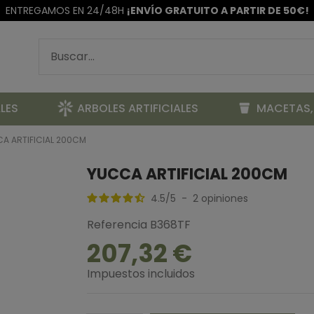
ENTREGAMOS EN 24/48H
¡ENVÍO GRATUITO A PARTIR DE 50€!
LES
ARBOLES ARTIFICIALES
MACETAS,
A ARTIFICIAL 200CM
YUCCA ARTIFICIAL 200CM
4.5
/
5
-
2
opiniones
Referencia
B368TF
207,32 €
Impuestos incluidos