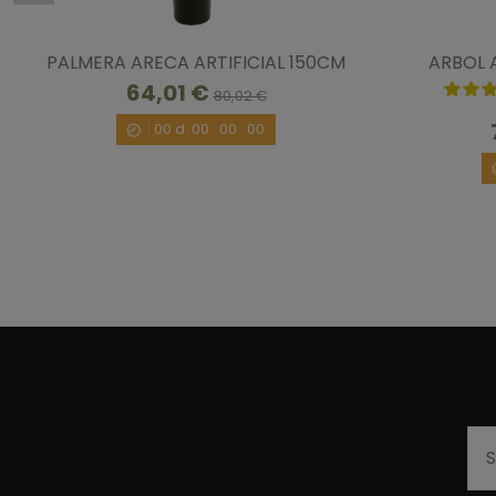
PALMERA ARECA ARTIFICIAL 150CM
ARBOL A
64,01 €
80,02 €
00
d.
00
:
00
:
00