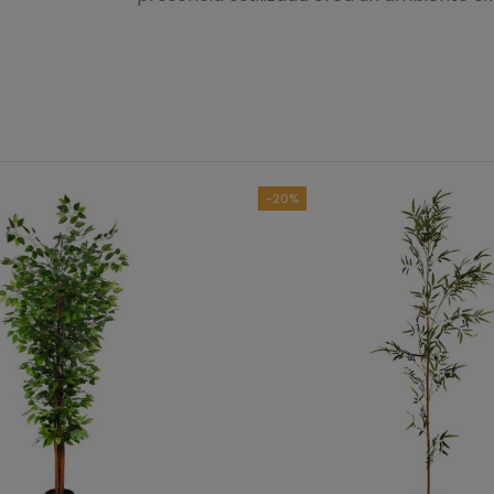
B
Ver to
-20%
5
estrellas
4
estrellas
3
estrellas
2
estrellas
1
estrella
Ordenar las opiniones