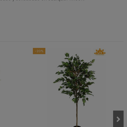
4.5
/
5
asado en
2
opiniones
sometidas a control
das las reseñas de este sitio
-20%
1
1
0
0
0