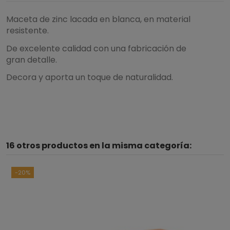
Maceta de zinc lacada en blanca, en material
resistente.
De excelente calidad con una fabricación de
gran detalle.
Decora y aporta un toque de naturalidad.
5
/
5
16 otros productos en la misma categoría:
Basado en
2
opiniones
sometidas a control
Ver todas las reseñas de este sitio
-20%
5
estrellas
2
4
estrellas
0
3
estrellas
0
2
estrellas
0
1
estrella
0