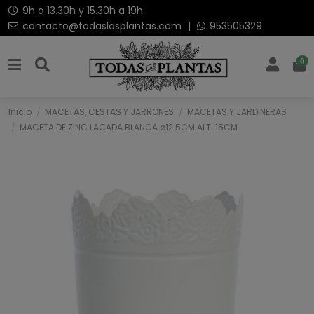
9h a 13.30h y 15.30h a 19h
contacto@todaslasplantas.com
|
953505329
0
Inicio
MACETAS, CESTAS Y JARRONES
MACETAS Y JARDINERAS
MACETA DE ZINC LACADA BLANCA ø12.5CM ALT. 15CM