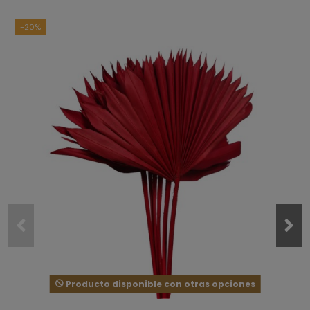
sometidas a control
Ver todas las reseñas de este sitio
-20%
5
estrellas
1
4
estrellas
0
3
estrellas
0
2
estrellas
0
1
estrella
0
Ordenar las opiniones
5
/
5
Opinión verificada
Las hemos usas en un photocall de una fiesta selvatica y 
son muy resultonas.
Producto disponible con otras opciones
Opinión del
25/8/2018
, tras una experiencia del
25/8/2018
por
A.A.