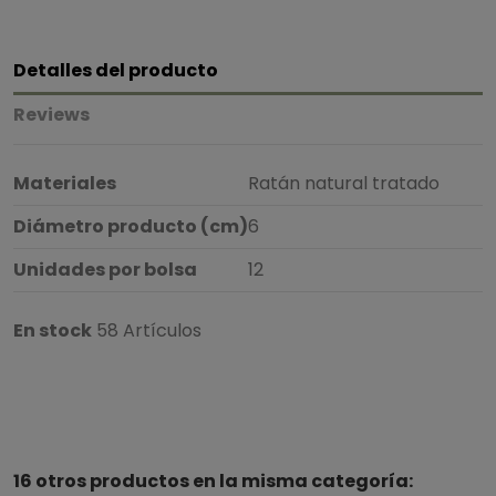
Detalles del producto
Reviews
Materiales
Ratán natural tratado
Diámetro producto (cm)
6
Unidades por bolsa
12
En stock
58 Artículos
5
/
5
16 otros productos en la misma categoría:
Basado en
1
opiniones