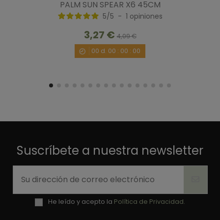
PALM SUN SPEAR X6 45CM
Útil
(0)
Informe
5
/
5
-
1
opiniones
3,27 €
4,09 €
1
00
d.
00
:
00
:
00
Suscríbete a nuestra newsletter
He leído y acepto la
Política de Privacidad.