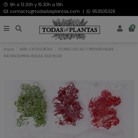
9h a 13.30h y 15.30h a 19h
contacto@todaslasplantas.com
|
953505329
0
Inicio
MÁS CATEGORÍAS
FLORES SECAS Y PRESERVADAS
RATAN ESPIRAL BOLSA 12UD 6CM