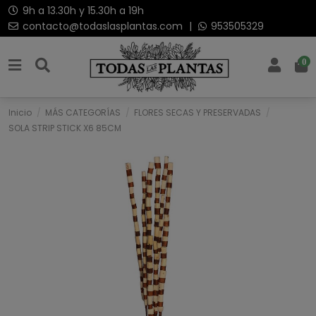
9h a 13.30h y 15.30h a 19h
contacto@todaslasplantas.com
|
953505329
0
Inicio
MÁS CATEGORÍAS
FLORES SECAS Y PRESERVADAS
SOLA STRIP STICK X6 85CM