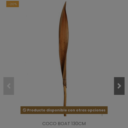
-20%
5
estrellas
1
4
estrellas
0
3
estrellas
0
2
estrellas
0
1
estrella
0
Ordenar las opiniones
5
/
5
Opinión verificada
Muy bien imitada y con mucho realismo
Producto disponible con otras opciones
Opinión del
27/3/2024
, tras una experiencia del
11/3/2024
por
A.A.
COCO BOAT 130CM
Útil
(0)
Informe