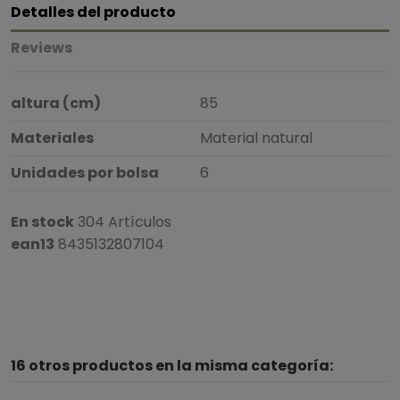
Detalles del producto
Reviews
altura (cm)
85
Materiales
Material natural
Unidades por bolsa
6
En stock
304 Artículos
ean13
8435132807104
5
/
5
16 otros productos en la misma categoría:
Basado en
1
opiniones
sometidas a control
Ver todas las reseñas de este sitio