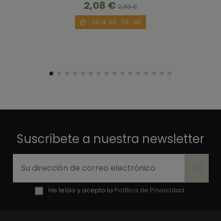
2,08 €
2,60 €
00
d.
00
:
00
:
00
1
Suscríbete a nuestra newsletter
He leído y acepto la
Política de Privacidad.