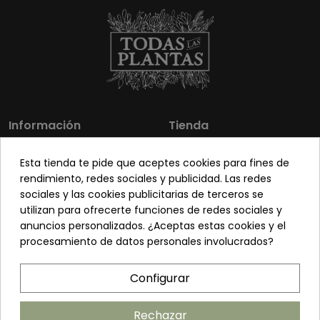
Información
Tienda
Los más vendidos
Mi cuenta
Esta tienda te pide que aceptes cookies para fines de
Sobre nosotros
Contacto
rendimiento, redes sociales y publicidad. Las redes
sociales y las cookies publicitarias de terceros se
Pon tu planta guapa
Envíos y Devoluciones
utilizan para ofrecerte funciones de redes sociales y
Preguntas frecuentes
Venta a profesionales
anuncios personalizados. ¿Aceptas estas cookies y el
procesamiento de datos personales involucrados?
Legal
Síguenos
Configurar
Política de privacidad
Términos y condiciones
Rechazar