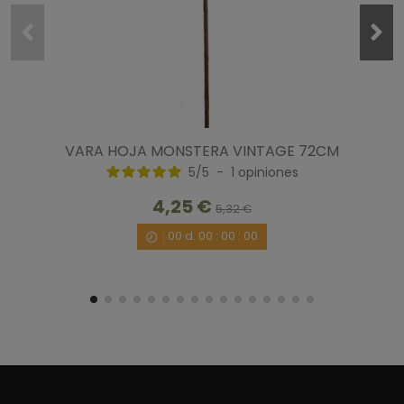
5
/
5
Opinión verificada
Muy bonito.
Opinión del
16/9/2020
, tras una experiencia del
9/9/2020
por
A.A.
VARA HOJA MONSTERA VINTAGE 72CM
Útil
(0)
Informe
5
/
5
-
1
opiniones
4,25 €
1
5,32 €
00
d.
00
:
00
:
00