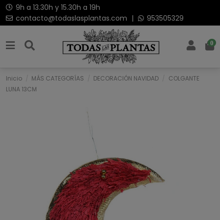
9h a 13.30h y 15.30h a 19h
contacto@todaslasplantas.com
|
953505329
0
Inicio
MÁS CATEGORÍAS
DECORACIÓN NAVIDAD
COLGANTE
LUNA 13CM