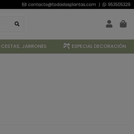
contacto@todaslasplantas.com
|
953505329
 CESTAS, JARRONES
ESPECIAL DECORACIÓN