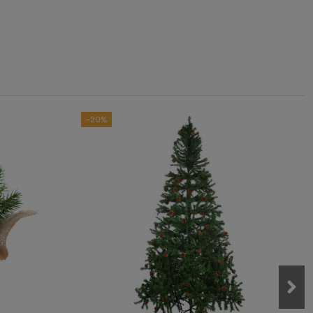
4
/
5
asado en
2
opiniones
sometidas a control
das las reseñas de este sitio
-20%
1
0
1
0
0