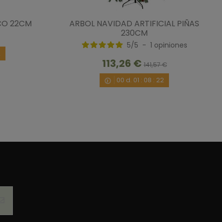
CO 22CM
ARBOL NAVIDAD ARTIFICIAL PIÑAS
230CM
5
/
5
-
1
opiniones
3/2023
por
A.A.
2
113,26 €
141,57 €
00
d.
01
:
08
:
22
/3/2021
por
A.A.
1