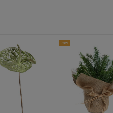
B
Ver to
-20%
5
estrellas
4
estrellas
3
estrellas
2
estrellas
1
estrella
Ordenar las opiniones