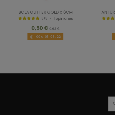
BOLA GLITTER GOLD ø 8CM
ANTUR
5
/
5
-
1
opiniones
0,50 €
0,63 €
00
d.
01
:
08
:
22