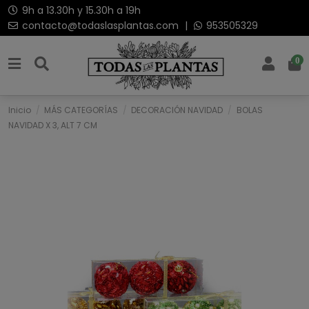
9h a 13.30h y 15.30h a 19h
contacto@todaslasplantas.com
|
953505329
0
Inicio
MÁS CATEGORÍAS
DECORACIÓN NAVIDAD
BOLAS
NAVIDAD X 3, ALT 7 CM