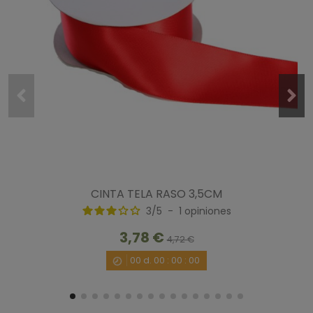
CINTA TELA RASO 3,5CM
3
/
5
-
1
opiniones
3,78 €
4,72 €
00
d.
00
:
00
:
00