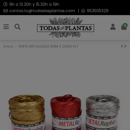
9h a 13.30h y 15.30h a 19h
contacto@todaslasplantas.com
|
953505329
0
Inicio
RAFIA METALIZADA 5MM X 200M VLT