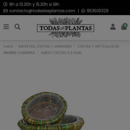
9h a 13.30h y 15.30h a 19h
contacto@todaslasplantas.com
|
953505329
0
Inicio
MACETAS, CESTAS Y JARRONES
CESTAS Y ARTÍCULOS DE
MIMBRE O MADERA
JUEGO CESTAS X 3 OVAL