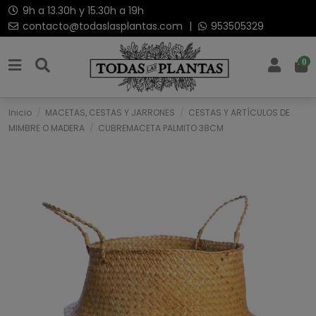
9h a 13.30h y 15.30h a 19h
contacto@todaslasplantas.com
|
953505329
0
Inicio
MACETAS, CESTAS Y JARRONES
CESTAS Y ARTÍCULOS DE
MIMBRE O MADERA
CUBREMACETA PALMITO 38CM