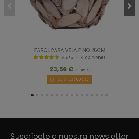
FAROL PARA VELA PINO 28CM
4.8
/
5
-
4
opiniones
23,56 €
29,45 €
00
d.
00
:
00
:
00
Suscríbete a nuestra newsletter