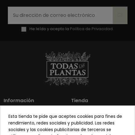
He leído y acepto la
Política de Privacidad.
Información
Tienda
Los más vendidos
Mi cuenta
Esta tienda te pide que aceptes cookies para fines de
Sobre nosotros
Contacto
rendimiento, redes sociales y publicidad. Las redes
sociales y las cookies publicitarias de terceros se
Pon tu planta guapa
Envíos y Devoluciones