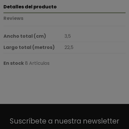
Detalles del producto
Reviews
Ancho total (cm)
3,5
Largo total (metros)
22,5
En stock
8 Artículos
3
/
5
Basado en
1
opiniones
sometidas a control
Ver todas las reseñas de este sitio
Suscríbete a nuestra newsletter
5
estrellas
0