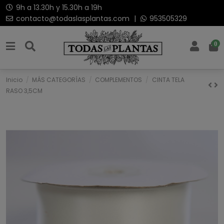
9h a 13.30h y 15.30h a 19h
contacto@todaslasplantas.com
|
953505329
0
Inicio
MÁS CATEGORÍAS
COMPLEMENTOS
CINTA TELA
RASO 3,5CM