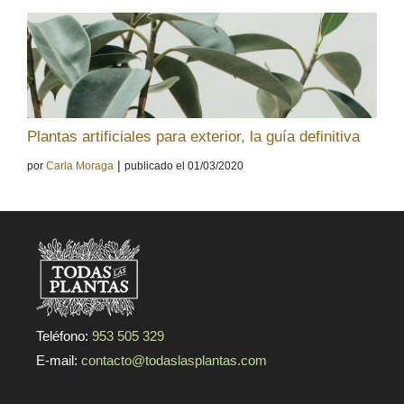
Plantas artificiales para exterior, la guía definitiva
|
por
Carla Moraga
publicado el 01/03/2020
Teléfono:
953 505 329
E-mail:
contacto@todaslasplantas.com