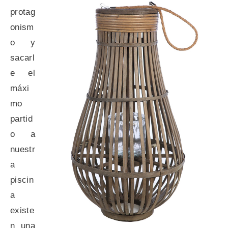
protag
onism
o y
sacarl
e el
máxi
mo
partid
o a
nuestr
a
piscin
a
existe
n una