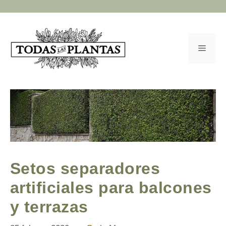
Saltar
al
contenido
Menú
Setos separadores
artificiales para balcones
y terrazas