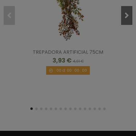
TREPADORA ARTIFICIAL 75CM
3,93 €
4,91 €
00
d.
00
:
00
:
00