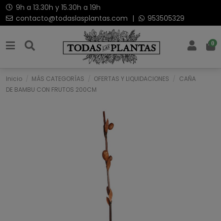
9h a 13.30h y 15.30h a 19h
contacto@todaslasplantas.com
|
953505329
0
Inicio
MÁS CATEGORÍAS
OFERTAS Y LIQUIDACIONES
CAÑA
DE BAMBU CON FRUTOS 200CM