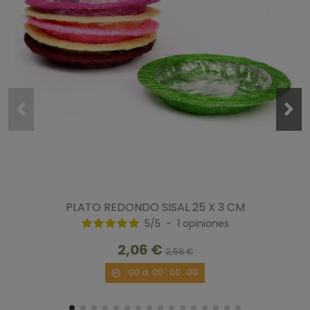
PLATO REDONDO SISAL 25 X 3 CM
5
/
5
-
1
opiniones
2,06 €
2,58 €
00
d.
00
:
00
:
00