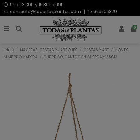
9h a 13.30h y 15.30h a 19h
contacto@todaslasplantas.com
|
953505329
0
Inicio
MACETAS, CESTAS Y JARRONES
CESTAS Y ARTÍCULOS DE
MIMBRE O MADERA
CUBRE COLGANTE CON CUERDA ø 25CM